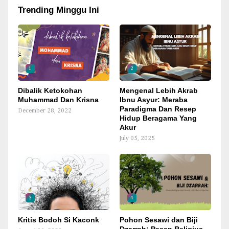
Trending Minggu Ini
1
2
Dibalik Ketokohan
Mengenal Lebih Akrab
Muhammad Dan Krisna
Ibnu Asyur: Meraba
Paradigma Dan Resep
December 28, 2022
Hidup Beragama Yang
Akur
July 05, 2025
3
4
Kritis Bodoh Si Kaconk
Pohon Sesawi dan Biji