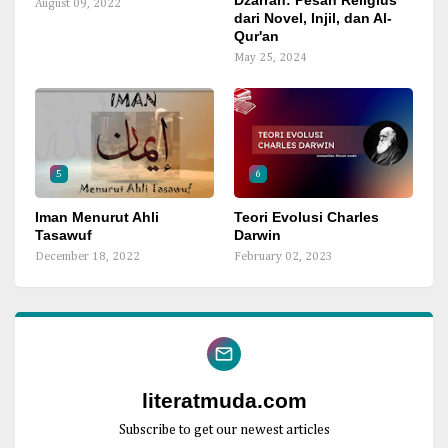
Dzarrah: Pesan Religius
August 09, 2022
dari Novel, Injil, dan Al-
Qur'an
May 25, 2024
5
6
Iman Menurut Ahli
Teori Evolusi Charles
Tasawuf
Darwin
December 18, 2022
February 02, 2023
literatmuda.com
Subscribe to get our newest articles