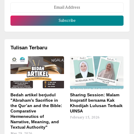
Tulisan Terbaru
Bedah artikel berjudul
Sharing Session: Malam
"Abraham’s Sacrifice in
Inspratif bersama Kak
the Qur’an and the Bible:
Khodijah Lulusan Terbaik
Comparative
UINSA
Hermeneutics of
February 15, 2026
Narrative, Meaning, and
Textual Authority"
May 29, 2026