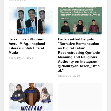
Jejak Ilmiah Khobirul
Bedah artikel berjudul
Amru, M.Ag: Inspirasi
“Narrative Hermeneutics
Literasi untuk Literat
as Digital Tafsīr:
Muda
Reconstructing Qur’anic
Meaning and Religious
February 14, 2026
Authority on Instagram
@NadirsyahHosen_Offici
al.”
January 11, 2026