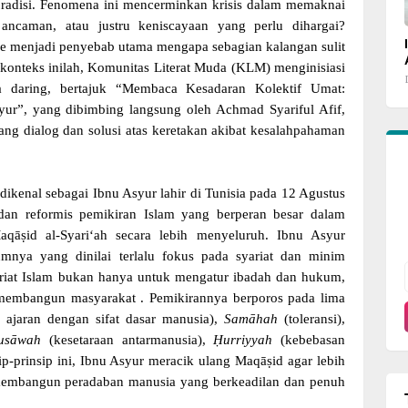
l tradisi. Fenomena ini mencerminkan krisis dalam memaknai
ancaman, atau justru keniscayaan yang perlu dihargai?
sme menjadi penyebab utama mengapa sebagian kalangan sulit
onteks inilah, Komunitas Literat Muda (KLM) menginisiasi
a daring, bertajuk “Membaca Kesadaran Kolektif Umat:
r”, yang dibimbing langsung oleh Achmad Syariful Afif,
ang dialog dan solusi atas keretakan akibat kesalahpahaman
ikenal sebagai Ibnu Asyur lahir di Tunisia pada 12 Agustus
 dan reformis pemikiran Islam yang berperan besar dalam
āṣid al-Syari‘ah secara lebih menyeluruh. Ibnu Asyur
mnya yang dinilai terlalu fokus pada syariat dan minim
yariat Islam bukan hanya untuk mengatur ibadah dan hukum,
m membangun masyarakat . Pemikirannya berporos pada lima
 ajaran dengan sifat dasar manusia),
Samāhah
(toleransi),
usāwah
(kesetaraan antarmanusia),
Ḥurriyyah
(kebebasan
p-prinsip ini, Ibnu Asyur meracik ulang Maqāṣid agar lebih
 membangun peradaban manusia yang berkeadilan dan penuh