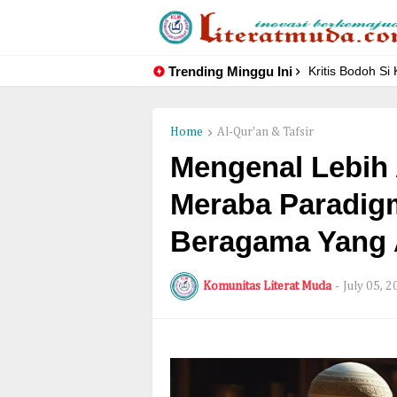
Trending Minggu Ini
Kritis Bodoh Si
Home
Al-Qur'an & Tafsir
Mengenal Lebih 
Meraba Paradig
Beragama Yang 
Komunitas Literat Muda
-
July 05, 