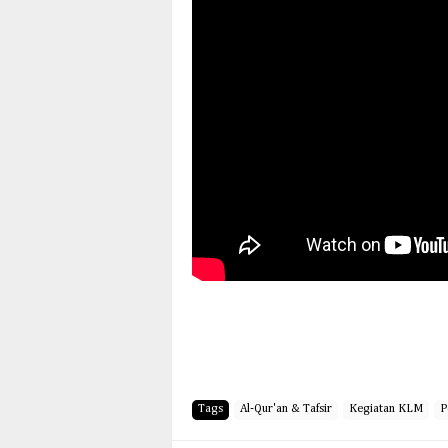
Tags
Al-Qur'an & Tafsir
Kegiatan KLM
P