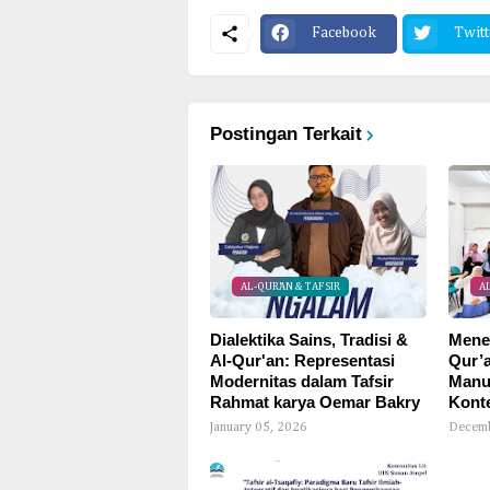
Facebook
Twitt
Postingan Terkait
AL-QUR'AN & TAFSIR
A
Dialektika Sains, Tradisi &
Menel
Al-Qur'an: Representasi
Qur’a
Modernitas dalam Tafsir
Manu
Rahmat karya Oemar Bakry
Kont
January 05, 2026
Decemb