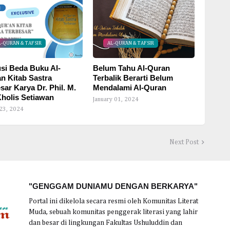
L-QUR'AN & TAFSIR
AL-QUR'AN & TAFSIR
si Beda Buku Al-
Belum Tahu Al-Quran
n Kitab Sastra
Terbalik Berarti Belum
sar Karya Dr. Phil. M.
Mendalami Al-Quran
holis Setiawan
January 01, 2024
23, 2024
Next Post
"GENGGAM DUNIAMU DENGAN BERKARYA"
Portal ini dikelola secara resmi oleh Komunitas Literat
Muda, sebuah komunitas penggerak literasi yang lahir
dan besar di lingkungan Fakultas Ushuluddin dan