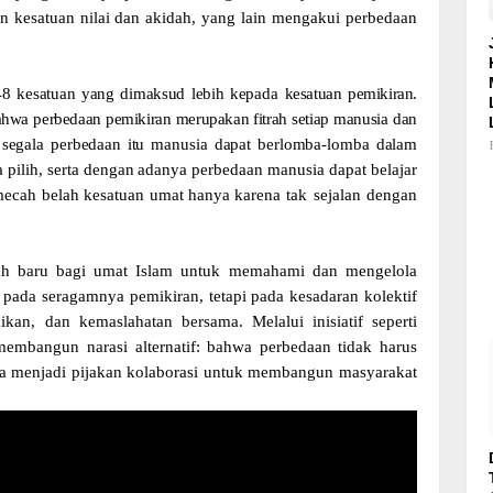
an kesatuan nilai dan akidah, yang lain mengakui perbedaan
48
kesatuan
yang
dimaksud
lebih
kepada
kesatuan
pemikiran.
ahwa
perbedaan
pemikiran merupakan
fitrah
setiap manusia
dan
segala
perbedaan
itu
manusia
dapat
berlomba-lomba
dalam
a
pilih,
serta
dengan
adanya
perbedaan
manusia
dapat
belajar
ecah
belah
kesatuan
umat
hanya
karena
tak sejalan dengan
ah baru bagi umat Islam untuk memahami dan mengelola
 pada seragamnya pemikiran, tetapi pada kesadaran kolektif
baikan, dan kemaslahatan bersama.
Melalui inisiatif seperti
embangun narasi alternatif: bahwa perbedaan tidak harus
bisa menjadi pijakan kolaborasi untuk membangun masyarakat