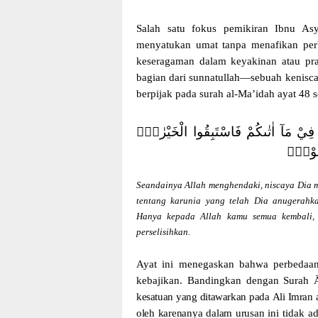
Salah satu fokus pemikiran Ibnu As
menyatukan umat tanpa menafikan per
keseragaman dalam keyakinan atau pra
bagian dari sunnatullah—sebuah kenisca
berpijak pada surah al-Ma’idah ayat 48 s
ُمْ فِيْ مَآ اٰتٰىكُمْ فَاسْتَبِقُوا الْخَيْرٰتِۗ
لِفُوْنَۙ
Seandainya Allah menghendaki, niscaya Dia m
tentang karunia yang telah Dia anugerahk
Hanya kepada Allah kamu semua kembali,
perselisihkan.
Ayat ini menegaskan bahwa perbedaan
kebajikan. Bandingkan dengan Surah 
kesatuan
yang
ditawarkan
pada
Ali
Imran
oleh
karenanya
dalam
urusan
ini
tidak
a