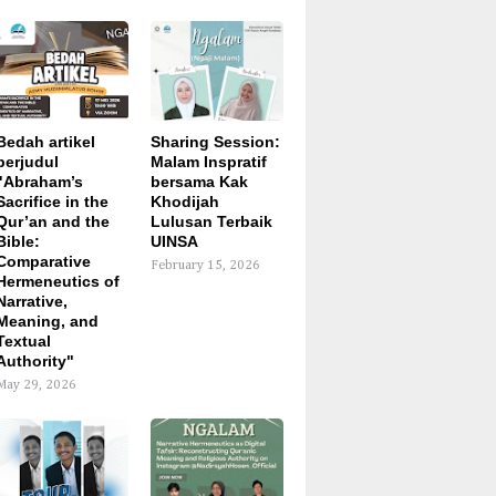
Bedah artikel
Sharing Session:
berjudul
Malam Inspratif
"Abraham’s
bersama Kak
Sacrifice in the
Khodijah
Qur’an and the
Lulusan Terbaik
Bible:
UINSA
Comparative
February 15, 2026
Hermeneutics of
Narrative,
Meaning, and
Textual
Authority"
May 29, 2026