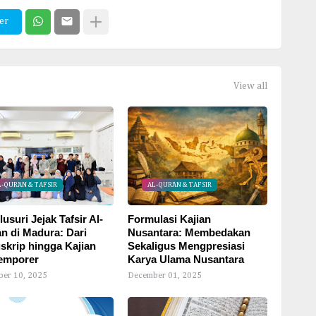
er
View all
L-QUR'AN & TAFSIR
AL-QUR'AN & TAFSIR
usuri Jejak Tafsir Al-
Formulasi Kajian
n di Madura: Dari
Nusantara: Membedakan
skrip hingga Kajian
Sekaligus Mengpresiasi
emporer
Karya Ulama Nusantara
er 10, 2025
December 01, 2025