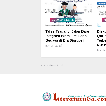
AL-QUR'AN & TAFSIR
A
Tafsir Tsaqafiy: Jalan Baru
Disku
Integrasi Islam, Ilmu, dan
Qur’a
Budaya di Era Disrupsi
Terbe
Nur K
July 18, 2025
March 
Previous Post