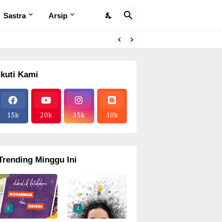
Sastra
Arsip
Ikuti Kami
15k
20k
35k
10k
Trending Minggu Ini
1
2