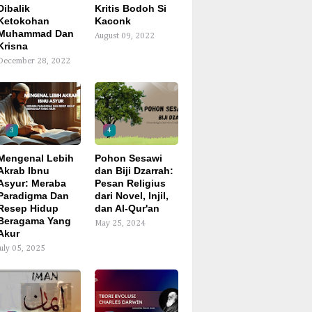
Dibalik
Kritis Bodoh Si
Ketokohan
Kaconk
Muhammad Dan
August 09, 2022
Krisna
December 28, 2022
3
4
Mengenal Lebih
Pohon Sesawi
Akrab Ibnu
dan Biji Dzarrah:
Asyur: Meraba
Pesan Religius
Paradigma Dan
dari Novel, Injil,
Resep Hidup
dan Al-Qur'an
Beragama Yang
May 25, 2024
Akur
July 05, 2025