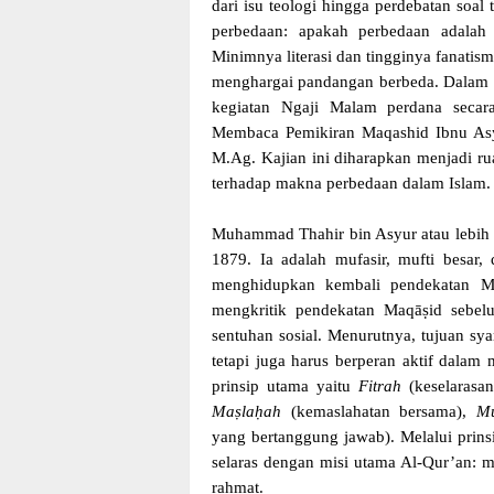
dari isu teologi hingga perdebatan soa
perbedaan: apakah perbedaan adalah 
Minimnya literasi dan tingginya fanati
menghargai pandangan berbeda. Dalam k
kegiatan Ngaji Malam perdana secar
Membaca Pemikiran Maqashid Ibnu Asyu
M.Ag. Kajian ini diharapkan menjadi ru
terhadap makna perbedaan dalam Islam.
Muhammad Thahir bin Asyur atau lebih d
1879. Ia adalah mufasir, mufti besar,
menghidupkan kembali pendekatan Maq
mengkritik pendekatan Maqāṣid sebelu
sentuhan sosial. Menurutnya, tujuan s
tetapi juga harus berperan aktif dala
prinsip utama yaitu
Fitrah
(keselarasan
Maṣlaḥah
(kemaslahatan bersama),
M
yang bertanggung jawab). Melalui prinsi
selaras dengan misi utama Al-Qur’an:
rahmat.