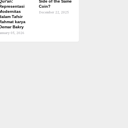
Qur'an:
Side of the Same
Representasi
Coin?
Modernitas
December 22, 2025
dalam Tafsir
Rahmat karya
Oemar Bakry
January 05, 2026