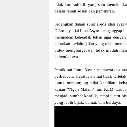
tidak kontradiktif: yang satu menekank
dalam ranah sosial dan pemikiran.
Sedangkan
dalam
surat
al-Ma’idah
ayat
Dalam
ayat
ini
Ibnu
Asyur
menganggap
b
merupakan
kehendak tuhan agar
dengan
kebaikan
melalui
jalan
yang
telah
merek
untuk
menghargai
dan
tidak
mudah
mem
kehendaknya.
Pemikiran Ibnu Asyur menawarkan ar
perbedaan. Kesatuan umat tidak terletak
untuk menjunjung nilai keadilan, ke
kajian “Ngaji Malam” ini, KLM turut m
menjadi sumber konflik, tetapi justru 
yang lebih bijak, damai, dan berdaya.