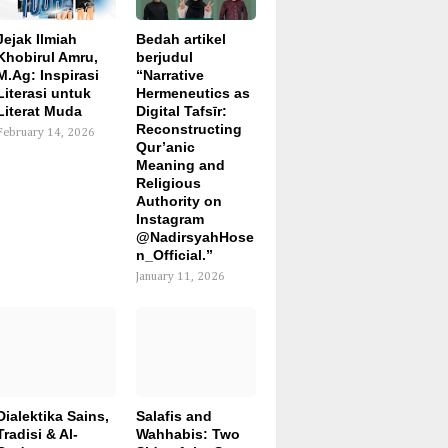
Jejak Ilmiah
Bedah artikel
Khobirul Amru,
berjudul
M.Ag: Inspirasi
“Narrative
Literasi untuk
Hermeneutics as
Literat Muda
Digital Tafsīr:
Reconstructing
February 14, 2026
Qur’anic
Meaning and
Religious
Authority on
Instagram
@NadirsyahHose
n_Official.”
January 11, 2026
Dialektika Sains,
Salafis and
Tradisi & Al-
Wahhabis: Two